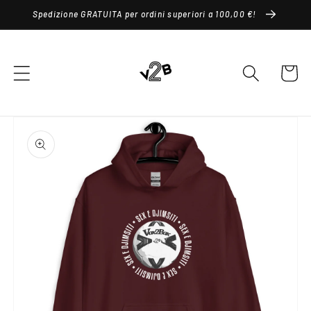
Vai
Spedizione GRATUITA per ordini superiori a 100,00 €!
direttamente
ai contenuti
Carrello
Passa alle
informazioni
sul prodotto
Apri
1
dei
contenuti
multimediali